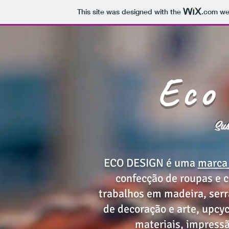
This site was designed with the
.com
web
Eco
Sus
ECO DESIGN é uma
marca 
confecção de roupas e c
trabalhos em madeira, serra
de decoração e arte, upcy
materiais, impressã