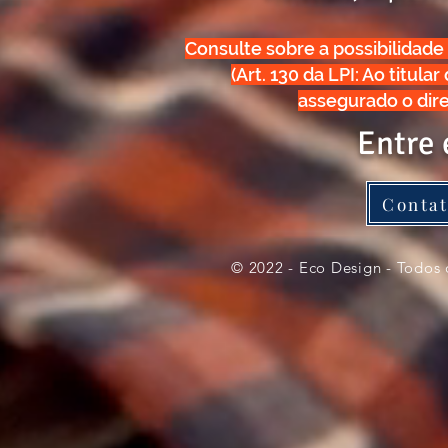
Consulte sobre a possibilidad
(Art. 130 da LPI: Ao titul
assegurado o direi
Entre 
Contat
© 2022 - Eco Design - Todos 